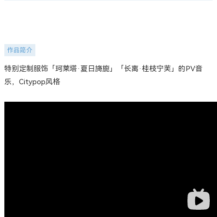
作品简介
特别定制服饰「珂莱塔·夏日旖旎」「长离·桂枝宁芙」的PV音
乐，Citypop风格